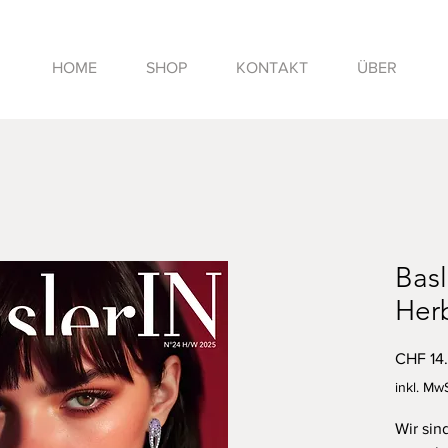
HOME
SHOP
KONTAKT
ÜBER
Bas
Her
CHF 14
inkl. Mw
Wir sin